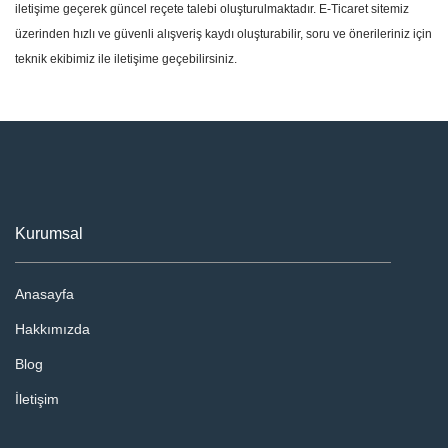
iletişime geçerek güncel reçete talebi oluşturulmaktadır. E-Ticaret sitemiz
üzerinden hızlı ve güvenli alışveriş kaydı oluşturabilir, soru ve önerileriniz için
teknik ekibimiz ile iletişime geçebilirsiniz.
Kurumsal
Anasayfa
Hakkımızda
Blog
İletişim