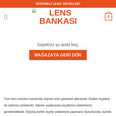
İçeriğe
İNDİRİMLİ LENS ÜRÜNLERİ
atla
0
Sepetiniz şu anda boş.
MAĞAZAYA GERI DÖN
Tüm lens ürünleri bandrollü orijinal ürün garantisi altındadır. Doktor reçetesi
ile satınlan ürünlerdir, ödeme sayfasında reçetenizi yüklemeniz
gerekmektedir. Geçmiş tarihli reçete yüklemesi yapmanız durumunda, sizinle