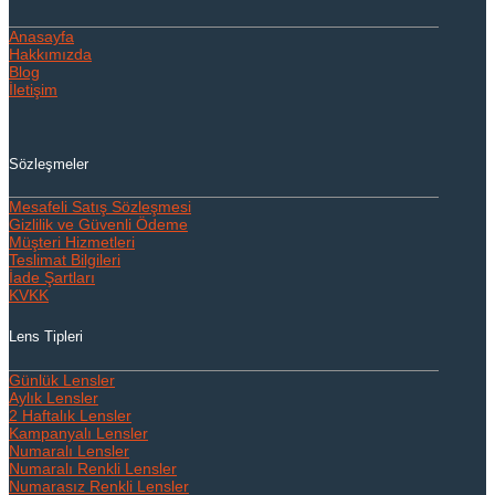
Anasayfa
Hakkımızda
Blog
İletişim
Sözleşmeler
Mesafeli Satış Sözleşmesi
Gizlilik ve Güvenli Ödeme
Müşteri Hizmetleri
Teslimat Bilgileri
İade Şartları
KVKK
Lens Tipleri
Günlük Lensler
Aylık Lensler
2 Haftalık Lensler
Kampanyalı Lensler
Numaralı Lensler
Numaralı Renkli Lensler
Numarasız Renkli Lensler