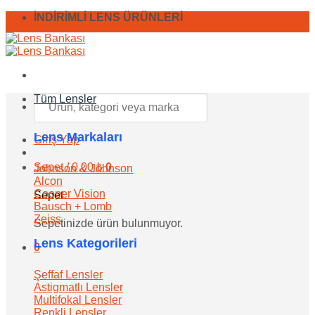
İçeriğe
İNDİRİMLİ LENS ÜRÜNLERİ
atla
Ara:
Tüm Lensler
Lens Markaları
Giriş Yap
Sepet /
0,00
₺
0
Johnson & Johnson
Alcon
Cooper Vision
Sepet
Bausch + Lomb
Zeiss
Sepetinizde ürün bulunmuyor.
Lens Kategorileri
0
Şeffaf Lensler
Astigmatlı Lensler
Multifokal Lensler
Renkli Lensler