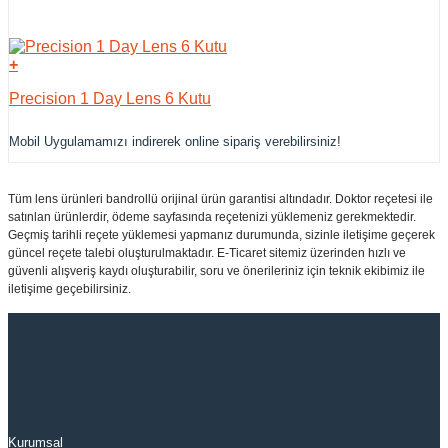
+
Precision 1 Day Lens 6 Kutu
Mobil Uygulamamızı indirerek online sipariş verebilirsiniz!
Tüm lens ürünleri bandrollü orijinal ürün garantisi altındadır. Doktor reçetesi ile
satınlan ürünlerdir, ödeme sayfasında reçetenizi yüklemeniz gerekmektedir.
Geçmiş tarihli reçete yüklemesi yapmanız durumunda, sizinle iletişime geçerek
güncel reçete talebi oluşturulmaktadır. E-Ticaret sitemiz üzerinden hızlı ve
güvenli alışveriş kaydı oluşturabilir, soru ve önerileriniz için teknik ekibimiz ile
iletişime geçebilirsiniz.
Kurumsal