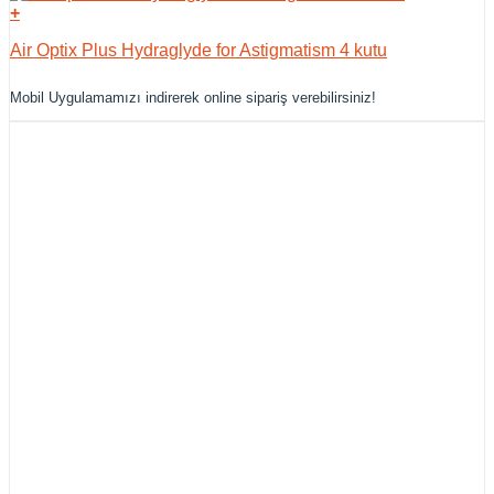
+
Air Optix Plus Hydraglyde for Astigmatism 4 kutu
Mobil Uygulamamızı indirerek online sipariş verebilirsiniz!