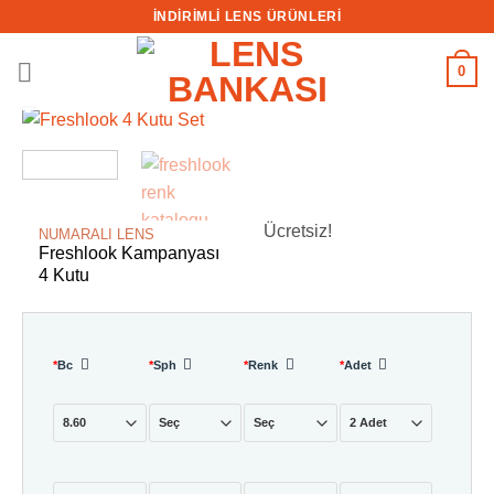
İçeriğe
İNDİRİMLİ LENS ÜRÜNLERİ
atla
0
Ücretsiz!
NUMARALI LENS
Freshlook Kampanyası
4 Kutu
*
Bc
*
Sph
*
Renk
*
Adet