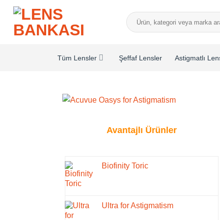
İçeriğe
Ara:
atla
Tüm Lensler
Şeffaf Lensler
Astigmatlı Len
Avantajlı Ürünler
Biofinity Toric
Ultra for Astigmatism