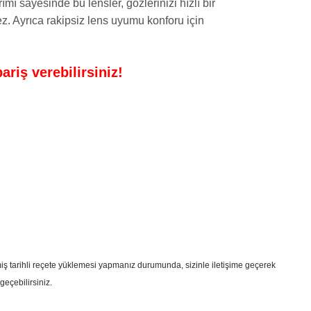
ı sayesinde bu lensler, gözlerinizi hızlı bir
ez. Ayrıca rakipsiz lens uyumu konforu için
riş verebilirsiniz!
çmiş tarihli reçete yüklemesi yapmanız durumunda, sizinle iletişime geçerek
geçebilirsiniz.