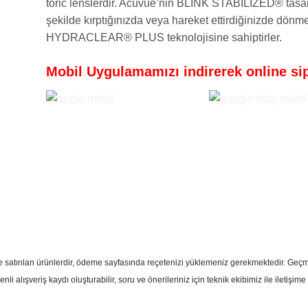
toric lenslerdir. Acuvue’nin BLINK STABILIZED® tasarım
şekilde kırptığınızda veya hareket ettirdiğinizde dönm
HYDRACLEAR® PLUS teknolojisine sahiptirler.
Mobil Uygulamamızı indirerek online sipa
i ile satınlan ürünlerdir, ödeme sayfasında reçetenizi yüklemeniz gerekmektedir. Ge
i alışveriş kaydı oluşturabilir, soru ve önerileriniz için teknik ekibimiz ile iletişime 