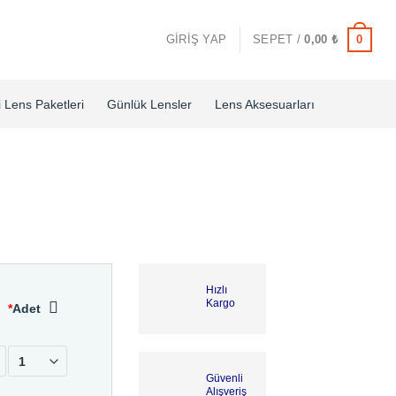
0
GIRIŞ YAP
SEPET /
0,00
₺
i Lens Paketleri
Günlük Lensler
Lens Aksesuarları
Hızlı
Kargo
*
Adet
Güvenli
Alışveriş