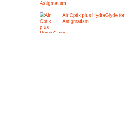
Air Optix plus HydraGlyde for
Astigmatism