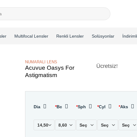
sler
Multifocal Lensler
Renkli Lensler
Solüsyonlar
İndiriml
NUMARALI LENS
Ücretsiz!
Acuvue Oasys For
Astigmatism
Dia
*
Bc
*
Sph
*
Cyl
*
Aks