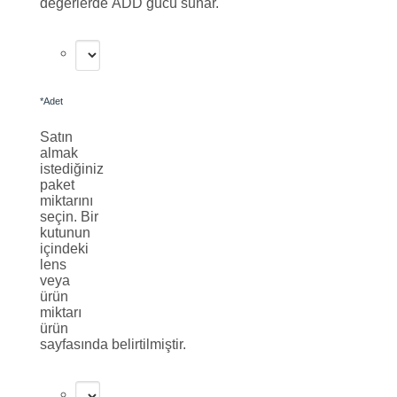
değerlerde ADD gücü sunar.
*
Adet
Satın
almak
istediğiniz
paket
miktarını
seçin. Bir
kutunun
içindeki
lens
veya
ürün
miktarı
ürün
sayfasında belirtilmiştir.