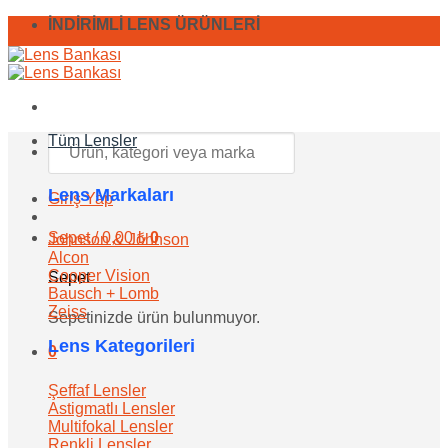
İçeriğe
İNDİRİMLİ LENS ÜRÜNLERİ
atla
Ara:
Tüm Lensler
Lens Markaları
Giriş Yap
Sepet /
0,00
₺
0
Johnson & Johnson
Alcon
Cooper Vision
Sepet
Bausch + Lomb
Zeiss
Sepetinizde ürün bulunmuyor.
Lens Kategorileri
0
Şeffaf Lensler
Astigmatlı Lensler
Multifokal Lensler
Renkli Lensler