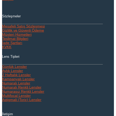
Sözleşmeler
Mesafeli Satış Sözleşmesi
Gizlilik ve Güvenli Ödeme
Müşteri Hizmetleri
Teslimat Bilgileri
İade Şartları
KVKK
Lens Tipleri
Günlük Lensler
Aylık Lensler
2 Haftalık Lensler
Kampanyalı Lensler
Numaralı Lensler
Numaralı Renkli Lensler
Numarasız Renkli Lensler
Multifocal Lensler
Astigmali (Toric) Lensler
İletişim