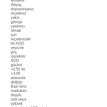
lenslere
ihtiyaç
duyuyorsanız,
reçeteniz
yakın
görüşe
yardımcı
olmak
için
reçetenizde
bir ADD
veya ek
güç
içerebilir.
ADD
güçleri
+0.50 ile
+3.00
arasında
değişir.
Bazı lens
markaları
düşük,
orta veya
yüksek