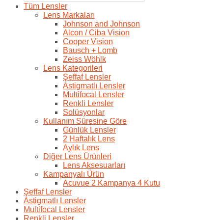
Tüm Lensler
Lens Markaları
Johnson and Johnson
Alcon / Ciba Vision
Cooper Vision
Bausch + Lomb
Zeiss Wöhlk
Lens Kategorileri
Şeffaf Lensler
Astigmatlı Lensler
Multifocal Lensler
Renkli Lensler
Solüsyonlar
Kullanım Süresine Göre
Günlük Lensler
2 Haftalık Lens
Aylık Lens
Diğer Lens Ürünleri
Lens Aksesuarları
Kampanyalı Ürün
Acuvue 2 Kampanya 4 Kutu
Şeffaf Lensler
Astigmatlı Lensler
Multifocal Lensler
Renkli Lensler