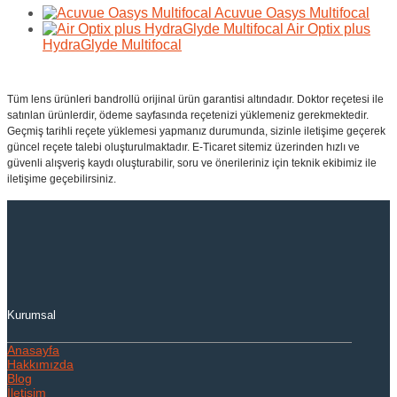
Acuvue Oasys Multifocal
Air Optix plus
HydraGlyde Multifocal
Tüm lens ürünleri bandrollü orijinal ürün garantisi altındadır. Doktor reçetesi ile
satınlan ürünlerdir, ödeme sayfasında reçetenizi yüklemeniz gerekmektedir.
Geçmiş tarihli reçete yüklemesi yapmanız durumunda, sizinle iletişime geçerek
güncel reçete talebi oluşturulmaktadır. E-Ticaret sitemiz üzerinden hızlı ve
güvenli alışveriş kaydı oluşturabilir, soru ve önerileriniz için teknik ekibimiz ile
iletişime geçebilirsiniz.
Kurumsal
Anasayfa
Hakkımızda
Blog
İletişim