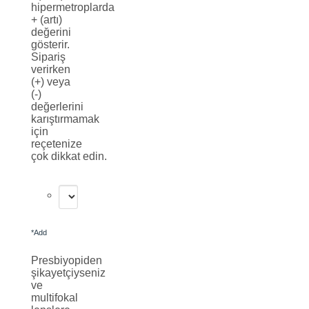
hipermetroplarda
+ (artı)
değerini
gösterir.
Sipariş
verirken
(+) veya
(-)
değerlerini
karıştırmamak
için
reçetenize
çok dikkat edin.
*
Add
Presbiyopiden
şikayetçiyseniz
ve
multifokal