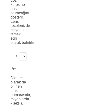
göz
küresine
nasıl
oturacağını
gösterir.
Lens
reçetenizde
bc yada
temek
eğri
olarak belirtilir
*
Sph
Dioptre
olarak da
bilinen
lensin
numarasıdır,
miyoplarda
- (eksi),