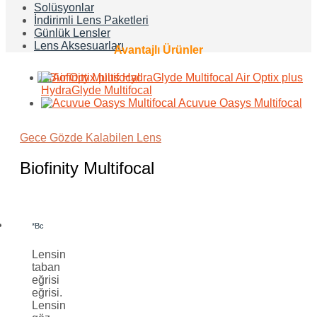
Solüsyonlar
İndirimli Lens Paketleri
Günlük Lensler
Lens Aksesuarları
Avantajlı Ürünler
Air Optix plus
HydraGlyde Multifocal
Acuvue Oasys Multifocal
Gece Gözde Kalabilen Lens
Biofinity Multifocal
*
Bc
Lensin
taban
eğrisi
eğrisi.
Lensin