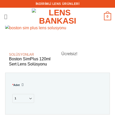
İçeriğe
İNDİRİMLİ LENS ÜRÜNLERİ
atla
0
Ücretsiz!
SOLÜSYONLAR
Boston SimPlus 120ml
Sert Lens Solüsyonu
*
Adet