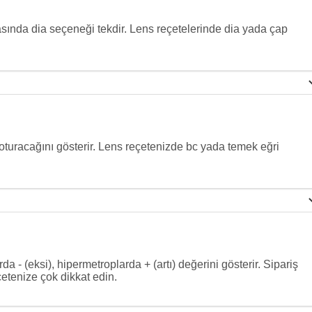
asında dia seçeneği tekdir. Lens reçetelerinde dia yada çap
 oturacağını gösterir. Lens reçetenizde bc yada temek eğri
a - (eksi), hipermetroplarda + (artı) değerini gösterir. Sipariş
çetenize çok dikkat edin.