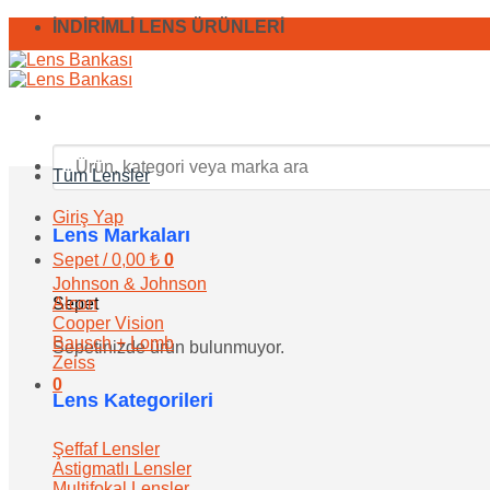
İçeriğe
İNDİRİMLİ LENS ÜRÜNLERİ
atla
Ara:
Tüm Lensler
Giriş Yap
Lens Markaları
Sepet /
0,00
₺
0
Johnson & Johnson
Alcon
Sepet
Cooper Vision
Bausch + Lomb
Sepetinizde ürün bulunmuyor.
Zeiss
0
Lens Kategorileri
Şeffaf Lensler
Astigmatlı Lensler
Multifokal Lensler